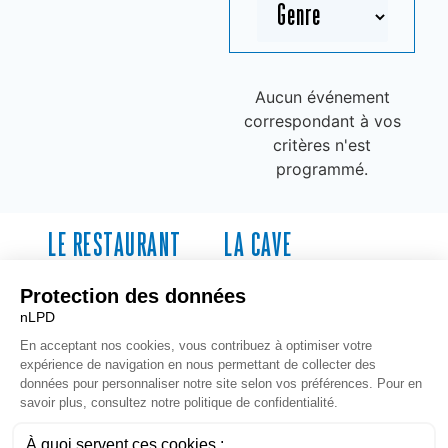
Aucun événement
correspondant à vos
critères n'est
programmé.
LE RESTAURANT
LA CAVE
Restaurant
Cave
Soirées messages
Programmation
Événements Privés
À PROPOS
NOUS SUIVRE
Contact
Instagram