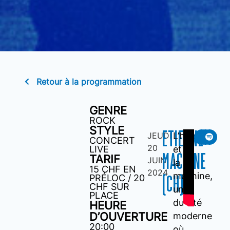
Retour à la programmation
GENRE
ROCK
STYLE
ETIENNE
JEUDI
L’humain
CONCERT
20
LIVE
et
MACHINE
TARIF
JUIN
la
15 CHF EN
2024
machine,
PRÉLOC / 20
(CH)
CHF SUR
une
PLACE
dualité
HEURE
D’OUVERTURE
moderne
20:00
où