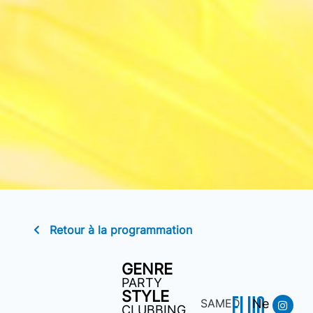
Retour à la programmation
GENRE
PARTY
STYLE
FLUO
SAMEDI
Ne
CLUBBING