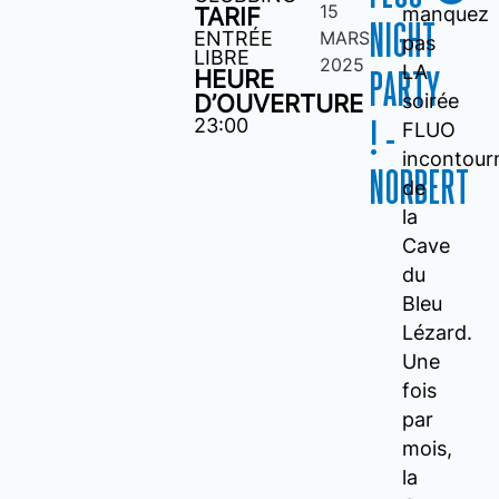
15
TARIF
manquez
NIGHT
ENTRÉE
MARS
pas
LIBRE
2025
LA
HEURE
PARTY
D’OUVERTURE
soirée
23:00
! -
FLUO
incontour
NORBERT
de
la
Cave
du
Bleu
Lézard.
Une
fois
par
mois,
la