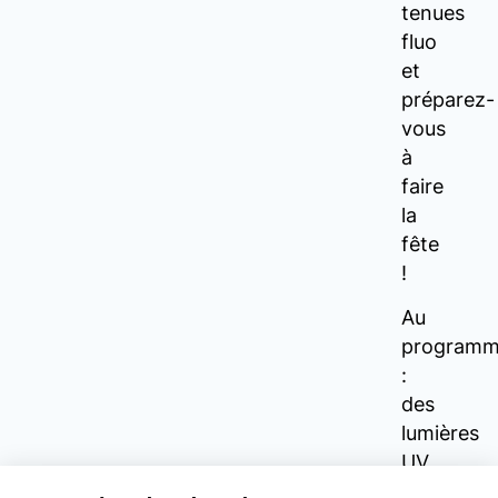
tenues
fluo
et
préparez-
vous
à
faire
la
fête
!
Au
program
:
des
lumières
UV
pour