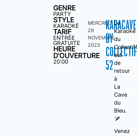
GENRE
PARTY
STYLE
KARACAVE
MERCREDI
Le
KARAOKÉ
29
TARIF
Karaoké
BY
ENTRÉE
NOVEMBRE
du
GRATUITE
2023
Collecti
HEURE
COLLECTI
D’OUVERTURE
est
20:00
52
de
retour
à
La
Cave
du
Bleu.
Venez