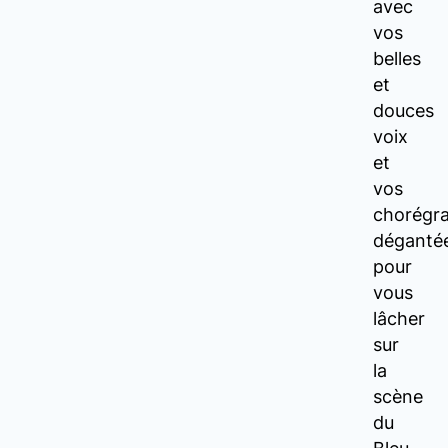
avec
vos
belles
et
douces
voix
et
vos
chorégr
déganté
pour
vous
lâcher
sur
la
scène
du