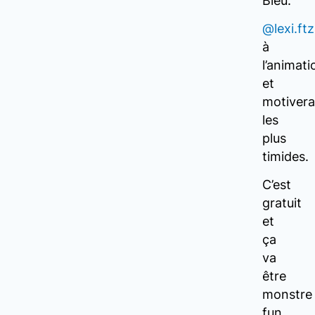
Bleu.
@lexi.ftz
à
l’animati
et
motivera
les
plus
timides.
C’est
gratuit
et
ça
va
être
monstre
fun