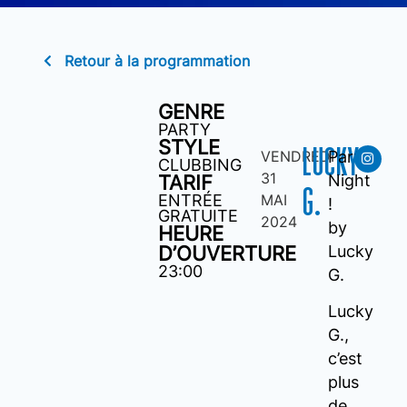
Retour à la programmation
GENRE
PARTY
STYLE
LUCKY
VENDREDI
Party
CLUBBING
31
TARIF
Night
G.
ENTRÉE
MAI
!
GRATUITE
2024
by
HEURE
D’OUVERTURE
Lucky
23:00
G.
Lucky
G.,
c’est
plus
de