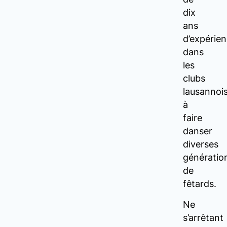
dix
ans
d’expérie
dans
les
clubs
lausannoi
à
faire
danser
diverses
génératio
de
fêtards.
Ne
s’arrêtant