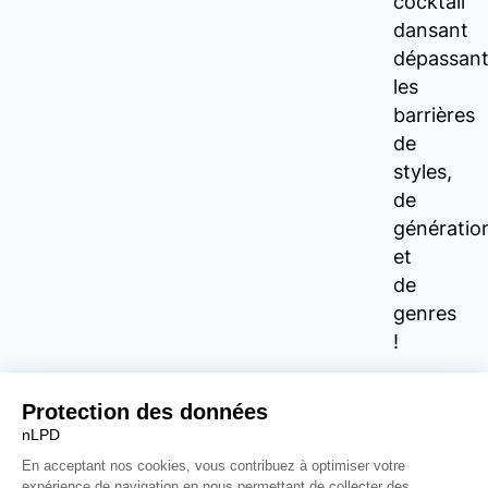
cocktail
dansant
dépassan
les
barrières
de
styles,
de
génératio
et
de
genres
!
VOUS AIMEREZ AUSSI