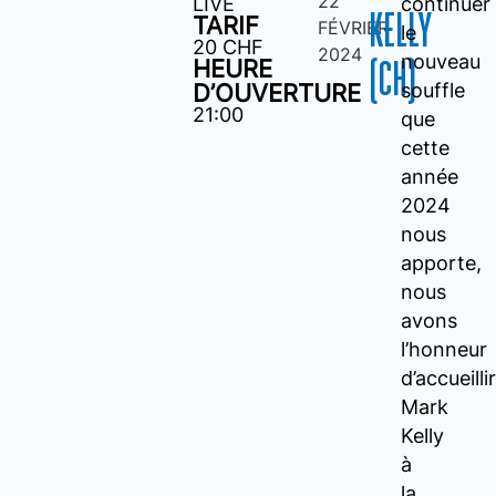
22
LIVE
continuer
KELLY
TARIF
FÉVRIER
le
20 CHF
2024
nouveau
HEURE
(CH)
D’OUVERTURE
souffle
21:00
que
cette
année
2024
nous
apporte,
nous
avons
l’honneur
d’accueillir
Mark
Kelly
à
la