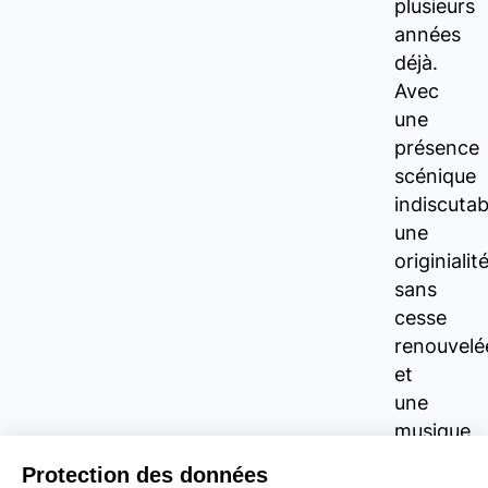
plusieurs
années
déjà.
Avec
une
présence
scénique
indiscutab
une
originialit
sans
cesse
renouvelé
et
une
musique
folk
aux