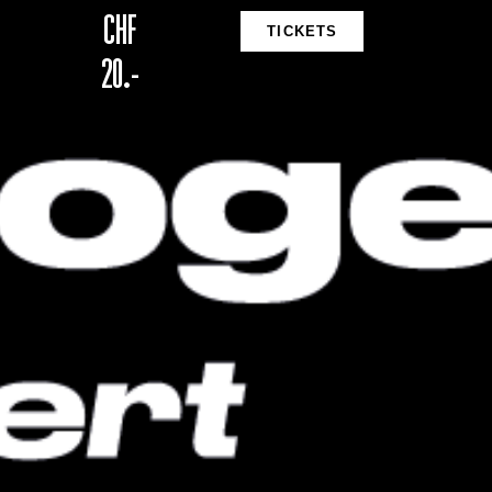
CHF
TICKETS
20.-