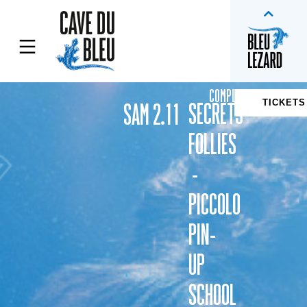
COMPLET
TICKETS
SECRETS
SAM 2.11
FOLLIES
-
PICCOLO
PIN-
UP
SCHOOL