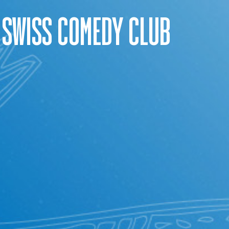
SWISS COMEDY CLUB