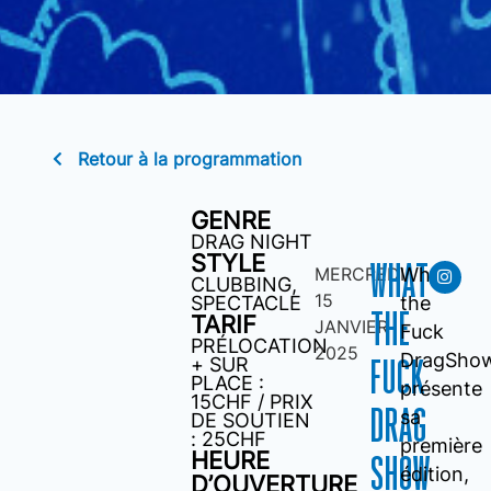
Retour à la programmation
GENRE
DRAG NIGHT
STYLE
WHAT
MERCREDI
What
CLUBBING
,
15
SPECTACLE
the
THE
TARIF
JANVIER
Fuck
PRÉLOCATION
2025
DragShow
+ SUR
FUCK
PLACE :
présente
15CHF / PRIX
DRAG
sa
DE SOUTIEN
: 25CHF
première
HEURE
SHOW
édition,
D’OUVERTURE