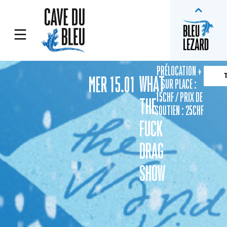
PRÉLOCATION +
WHAT
MER 15.01
SUR PLACE :
15CHF / PRIX DE
THE
SOUTIEN : 25CHF
FUCK
DRAG
SHOW